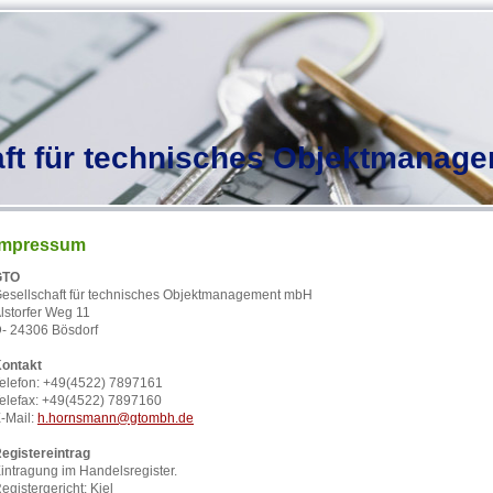
aft für technisches Objektmanag
Impressum
GTO
esellschaft für technisches Objektmanagement mbH
lstorfer Weg 11
- 24306 Bösdorf
ontakt
elefon: +49(4522) 7897161
elefax: +49(4522) 7897160
-Mail:
h.hornsmann@gtombh.de
egistereintrag
intragung im Handelsregister.
egistergericht: Kiel