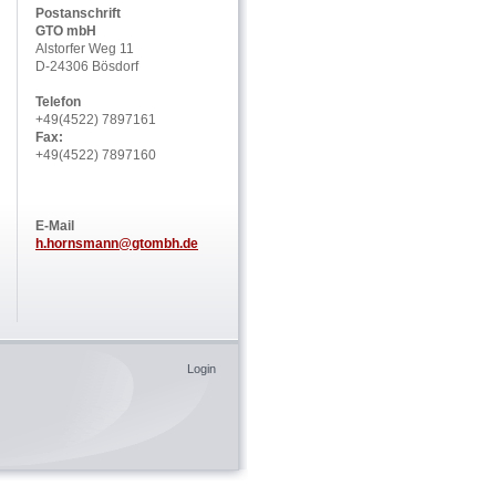
Postanschrift
GTO mbH
Alstorfer Weg 11
D-24306 Bösdorf
Telefon
+49(4522) 7897161
Fax:
+49(4522) 7897160
E-Mail
h.hornsmann@gtombh.de
Login