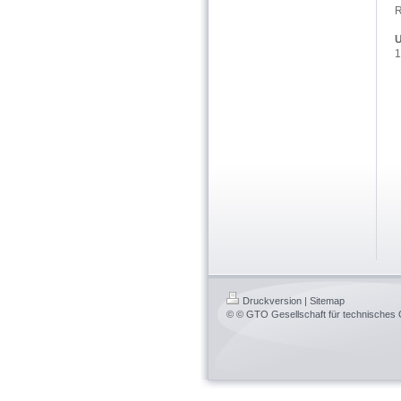
R
U
1
Druckversion
|
Sitemap
© © GTO Gesellschaft für technische