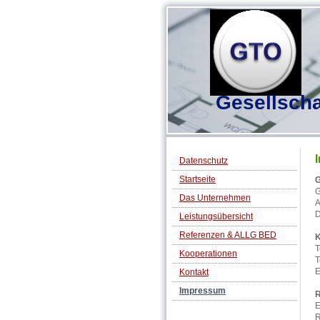
Gesellsch
Datenschutz
Startseite
G
Das Unternehmen
A
D
Leistungsübersicht
Referenzen & ALLG BED
K
T
Kooperationen
T
E
Kontakt
Impressum
R
E
R