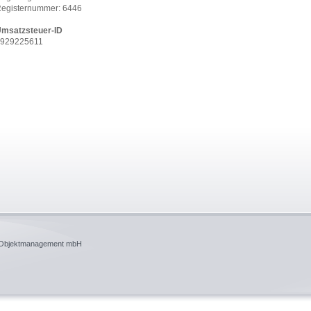
egisternummer: 6446
msatzsteuer-ID
929225611
s Objektmanagement mbH