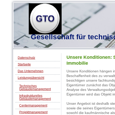
Gesellschaft für techn
Unsere Konditionen: S
Datenschutz
Immobilie
Startseite
Unsere Konditionen hängen i
Das Unternehmen
Beschaffenheit des zu verwa
Leistungsübersicht
besichtigen unsere fachkund
Eigentümer zunächst das Obje
Technisches
Gebäudemanagement
Analyse des Verwaltungsobjek
Eigentümer wird das Objekt im
Infrastrukturelles
Gebäudemanagement
Unser Angebot ist deshalb ste
Centermanagement
sowie die seines Eigentümers
Projektmanagement
sowohl die kaufmännische als